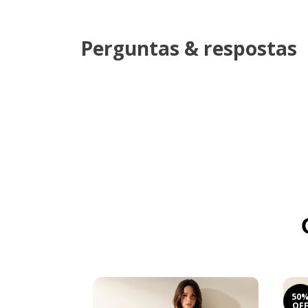
Perguntas & respostas
50
OF