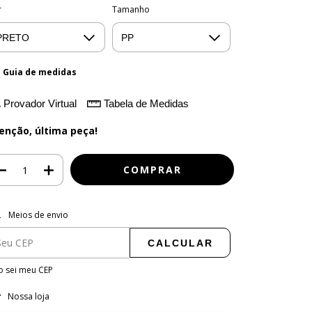
r
Tamanho
Guia de medidas
Provador Virtual
Tabela de Medidas
enção, última peça!
regas para o CEP:
ALTERAR CEP
Meios de envio
CALCULAR
 sei meu CEP
Nossa loja