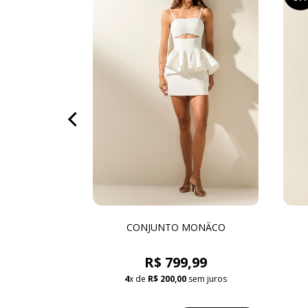
NOIR
CONJUNTO MONÂCO
 369,99
R$ 799,99
sem juros
4
x de
R$ 200,00
sem juros