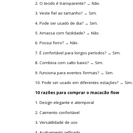
2. O tecido é transparente? → Não.
3. Veste fiel ao tamanho? → Sim.
4. Pode ser usado de dia? → Sim.
5. Amassa com facilidade? → Não.
6. Possui forro? → Não.
7. É confortável para longos períodos? → Sim.
8. Combina com salto baixo? → Sim.
9. Funciona para eventos formais? → Sim.
10. Pode ser usado em diferentes estações? → Sim.
10
razõ
e
s
p
a
ra
com
pra
r
o macacã
o flow
1. Design elegante e atemporal
2. Caimento confortável
3. Versatilidade de uso
4. Acabamento refinado