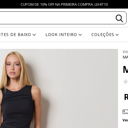
CUPOM DE 10% OFF NA PRIMEIRA COMPRA: LEHIT10
RTES DE BAIXO
LOOK INTEIRO
COLEÇÕES
Iní
MA
Ve