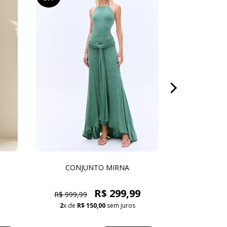
CONJUNTO MIRNA
CONJ
R$ 299,99
R$ 999,99
R$ 619,9
2
x de
R$ 150,00
sem juros
3
x de
R$ 