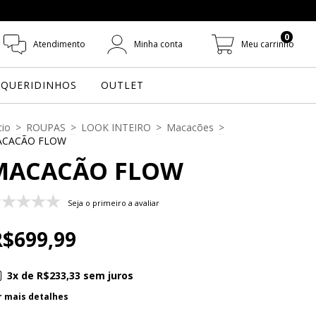
0
Atendimento
Minha conta
Meu carrinho
QUERIDINHOS
OUTLET
cio
>
ROUPAS
>
LOOK INTEIRO
>
Macacões
>
CACÃO FLOW
MACACÃO FLOW
Seja o primeiro a avaliar
R$699,99
3
x de
R$233,33
sem juros
r mais detalhes