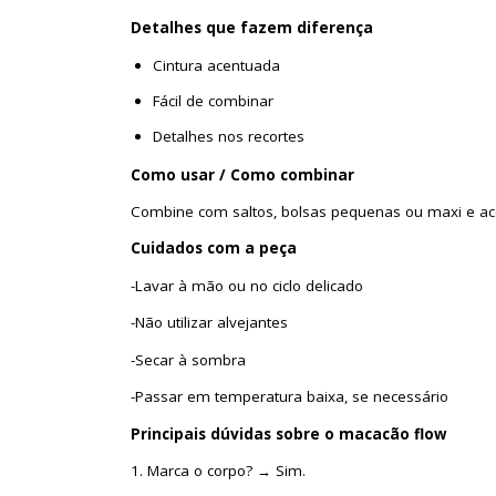
Detalhes que fazem diferença
Cintura acentuada
Fácil de combinar
Detalhes nos recortes
Como usar / Como combinar
Combine com saltos, bolsas pequenas ou maxi e ace
C
uida
do
s
c
o
m
a
peça
-Lavar à mão ou no ciclo delicado
-Não utilizar alvejantes
-Secar à sombra
-Passar em temperatura baixa, se necessário
Pri
n
cipais
dúvid
a
s
s
obre o macacã
o flow
1. Marca o corpo? → Sim.