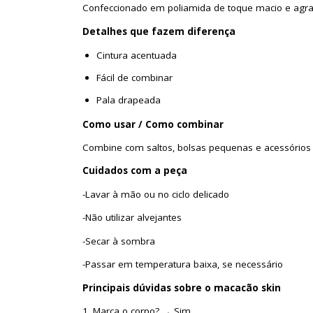
Confeccionado em poliamida de toque macio e agrad
Detalhes que fazem diferença
Cintura acentuada
Fácil de combinar
Pala drapeada
Como usar / Como combinar
Combine com saltos, bolsas pequenas e acessórios 
C
uida
do
s
c
o
m
a
peça
-Lavar à mão ou no ciclo delicado
-Não utilizar alvejantes
-Secar à sombra
-Passar em temperatura baixa, se necessário
Pri
n
cipais
dúvid
a
s
s
obre o macacão skin
1. Marca o corpo? → Sim.