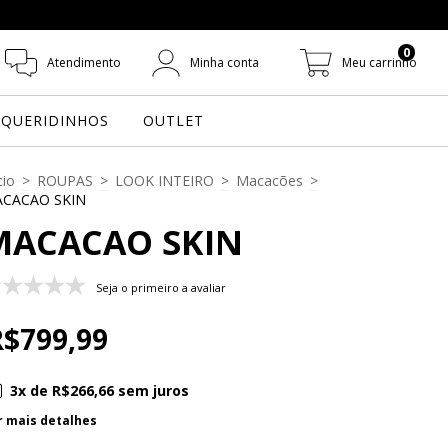
0
Atendimento
Minha conta
Meu carrinho
QUERIDINHOS
OUTLET
cio
>
ROUPAS
>
LOOK INTEIRO
>
Macacões
>
CACAO SKIN
MACACAO SKIN
Seja o primeiro a avaliar
R$799,99
3
x de
R$266,66
sem juros
r mais detalhes