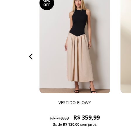
50%
OFF
OTÉE
VESTIDO FLOWY
,99
R$ 359,99
R$ 719,99
sem juros
3
x de
R$ 120,00
sem juros