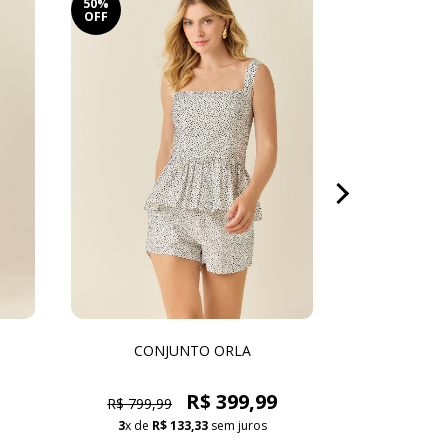
50%
50%
OFF
OFF
CONJUNTO ORLA
CONJ
R$ 399,99
R$ 799,99
R$ 799,9
3
x de
R$ 133,33
sem juros
3
x de
R$ 