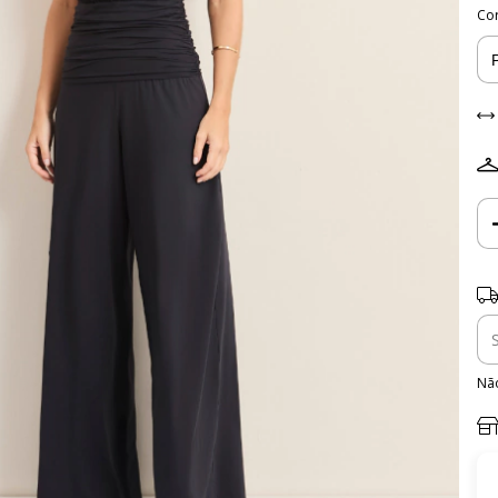
Co
Ent
Não