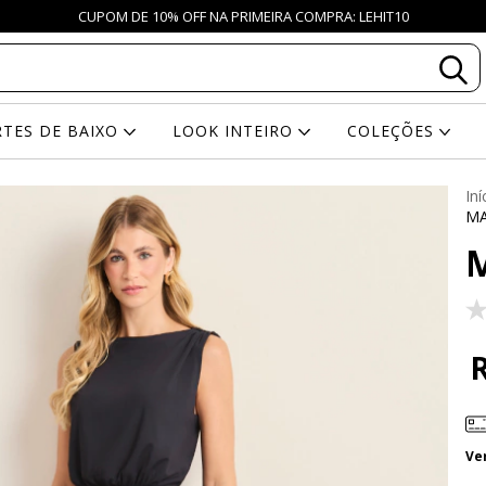
CUPOM DE 10% OFF NA PRIMEIRA COMPRA: LEHIT10
RTES DE BAIXO
LOOK INTEIRO
COLEÇÕES
Iní
MA
Ve