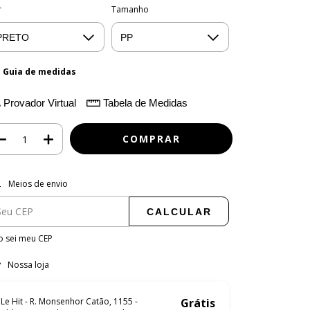
r
Tamanho
Guia de medidas
Provador Virtual
Tabela de Medidas
regas para o CEP:
ALTERAR CEP
Meios de envio
CALCULAR
 sei meu CEP
Nossa loja
Le Hit - R. Monsenhor Catão, 1155 -
Grátis