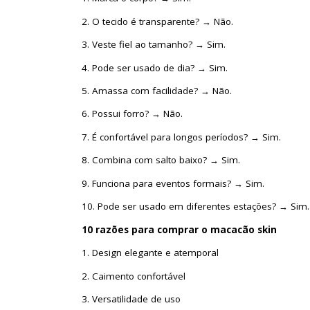
2. O tecido é transparente? → Não.
3. Veste fiel ao tamanho? → Sim.
4. Pode ser usado de dia? → Sim.
5. Amassa com facilidade? → Não.
6. Possui forro? → Não.
7. É confortável para longos períodos? → Sim.
8. Combina com salto baixo? → Sim.
9. Funciona para eventos formais? → Sim.
10. Pode ser usado em diferentes estações? → Sim.
10
razõ
e
s
p
a
ra
com
pra
r
o macacão skin
1. Design elegante e atemporal
2. Caimento confortável
3. Versatilidade de uso