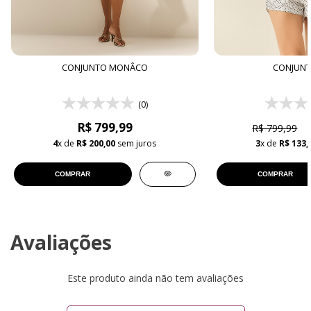
CONJUNTO MONÂCO
CONJUNT
(0)
R$ 799,99
R$ 799,99
4
x de
R$ 200,00
sem juros
3
x de
R$ 133,
COMPRAR
COMPRAR
Avaliações
Este produto ainda não tem avaliações