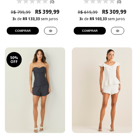
(0)
(0)
R$ 399,99
R$ 309,99
R$ 799,99
R$ 619,99
3
x de
R$ 133,33
sem juros
3
x de
R$ 103,33
sem juros
COMPRAR
COMPRAR
50%
OFF