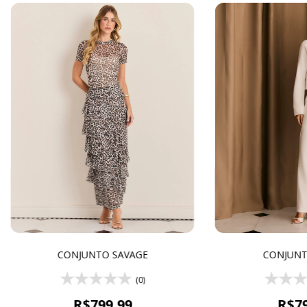
CONJUNTO SAVAGE
CONJUNT
(0)
R$799,99
R$79