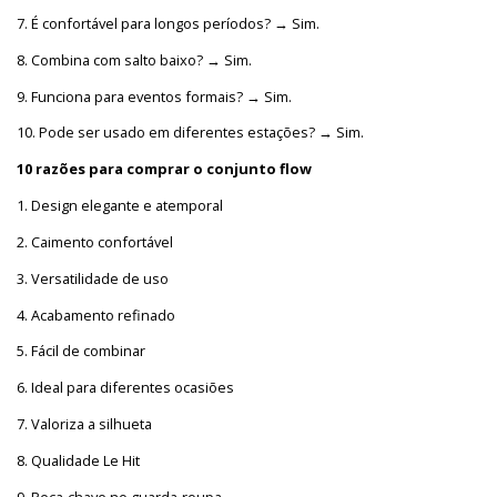
7. É confortável para longos períodos? → Sim.
8. Combina com salto baixo? → Sim.
9. Funciona para eventos formais? → Sim.
10. Pode ser usado em diferentes estações? → Sim.
10
razõ
e
s
p
a
ra
com
pra
r
o conjunto flow
1. Design elegante e atemporal
2. Caimento confortável
3. Versatilidade de uso
4. Acabamento refinado
5. Fácil de combinar
6. Ideal para diferentes ocasiões
7. Valoriza a silhueta
8. Qualidade Le Hit
9. Peça-chave no guarda-roupa