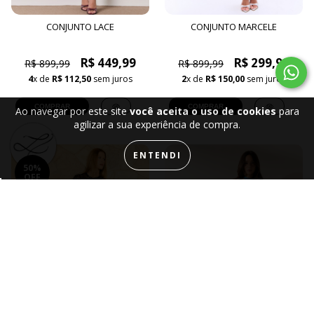
CONJUNTO LACE
CONJUNTO MARCELE
R$ 449,99
R$ 299,99
R$ 899,99
R$ 899,99
4
x de
R$ 112,50
sem juros
2
x de
R$ 150,00
sem juros
COMPRAR
COMPRAR
Ao navegar por este site
você aceita o uso de cookies
para
agilizar a sua experiência de compra.
ENTENDI
50%
OFF