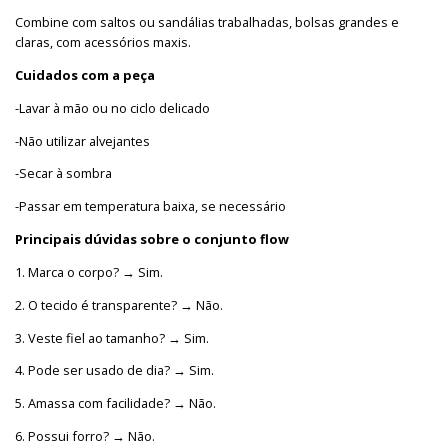
Combine com saltos ou sandálias trabalhadas, bolsas grandes e
claras, com acessórios maxis.
C
uida
do
s
c
o
m
a
peça
-Lavar à mão ou no ciclo delicado
-Não utilizar alvejantes
-Secar à sombra
-Passar em temperatura baixa, se necessário
Pri
n
cipais
dúvid
a
s
s
obre o conjunto flow
1. Marca o corpo? → Sim.
2. O tecido é transparente? → Não.
3. Veste fiel ao tamanho? → Sim.
4. Pode ser usado de dia? → Sim.
5. Amassa com facilidade? → Não.
6. Possui forro? → Não.