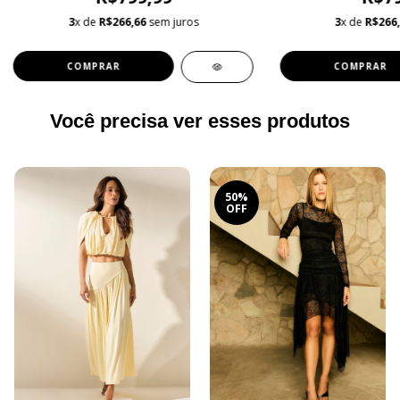
3
x de
R$266,66
sem juros
3
x de
R$266
COMPRAR
COMPRAR
Você precisa ver esses produtos
50%
OFF