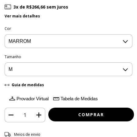
3
x de
R$266,66
sem juros
Ver mais detalhes
Cor
Tamanho
Guia de medidas
Provador Virtual
Tabela de Medidas
Entregas para o CEP:
ALTERAR CEP
Meios de envio