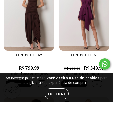
CONJUNTO FLOW
CONJUNTO PETAL
R$ 799,99
R$ 349,99
R$ 699,99
4
x de
R$ 200,00
sem juros
3
x de
R$ 116,66
sem juros
Ao navegar por este site
você aceita o uso de cookies
para
agilizar a sua experiência de compra.
COMPRAR
COMPRAR
ENTENDI
50%
OFF