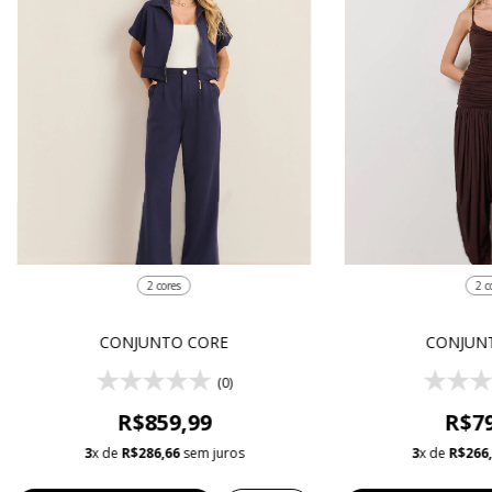
2 cores
2 c
CONJUNTO CORE
CONJUN
(0)
R$859,99
R$79
3
x de
R$286,66
sem juros
3
x de
R$266