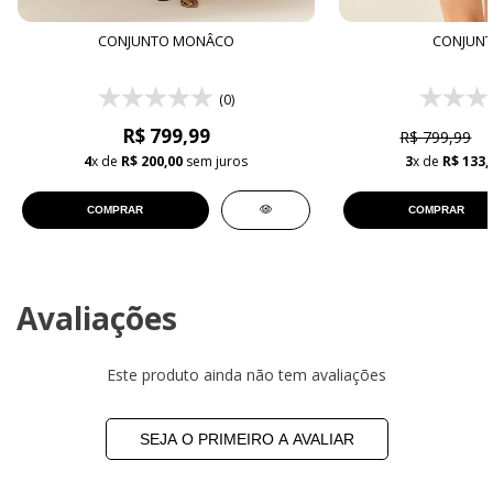
CONJUNTO MONÂCO
CONJUNT
(0)
R$ 799,99
R$ 799,99
4
x de
R$ 200,00
sem juros
3
x de
R$ 133,
COMPRAR
COMPRAR
Avaliações
Este produto ainda não tem avaliações
SEJA O PRIMEIRO A AVALIAR