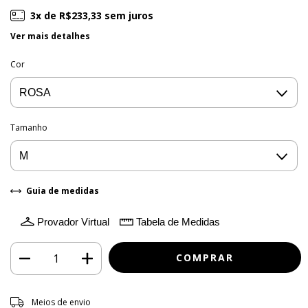
3
x de
R$233,33
sem juros
Ver mais detalhes
Cor
Tamanho
Guia de medidas
Provador Virtual
Tabela de Medidas
Entregas para o CEP:
ALTERAR CEP
Meios de envio