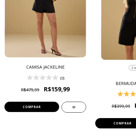
CAMISA JACKELINE
2 c
(0)
BERMUDA
R$159,99
R$479,99
R$399,99
COMPRAR
COMPRAR