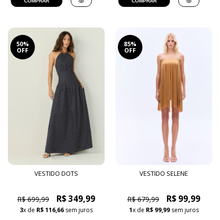
COMPRAR
COMPRAR
50%
85%
OFF
OFF
VESTIDO DOTS
VESTIDO SELENE
R$ 349,99
R$ 99,99
R$ 699,99
R$ 679,99
3
x de
R$ 116,66
sem juros
1
x de
R$ 99,99
sem juros