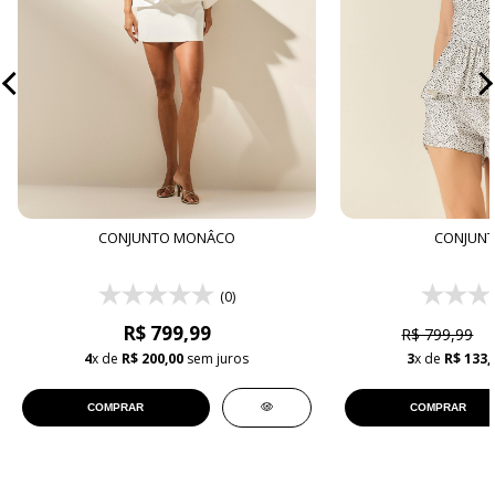
CONJUNTO MONÂCO
CONJUNT
(0)
R$ 799,99
R$ 799,99
4
x de
R$ 200,00
sem juros
3
x de
R$ 133,
COMPRAR
COMPRAR