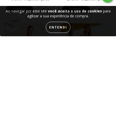
COMPRAR
COMPRAR
Ao navegar por este site
você aceita o uso de cookies
para
agilizar a sua experiência de compra.
ENTENDI
VESTIDO ÈZE
VESTIDO ANNECY
R$ 799,99
R$ 999,99