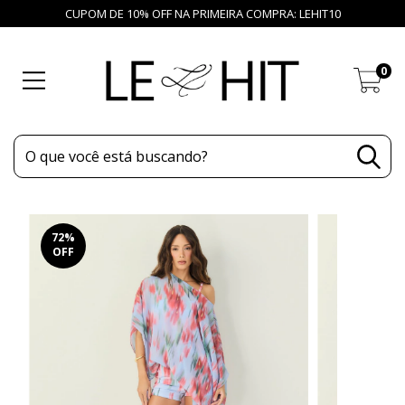
CUPOM DE 10% OFF NA PRIMEIRA COMPRA: LEHIT10
0
72
%
OFF