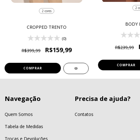
2 c
2 cores
BODY L
CROPPED TRENTO
(0)
R$239,99
R$159,99
R$399,99
COMPRAR
COMPRAR
Navegação
Precisa de ajuda?
Quem Somos
Contatos
Tabela de Medidas
Trocas e Devoluções