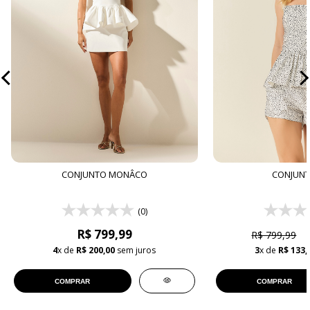
CONJUNTO MONÂCO
CONJUNT
(0)
R$ 799,99
R$ 799,99
4
x de
R$ 200,00
sem juros
3
x de
R$ 133,
COMPRAR
COMPRAR