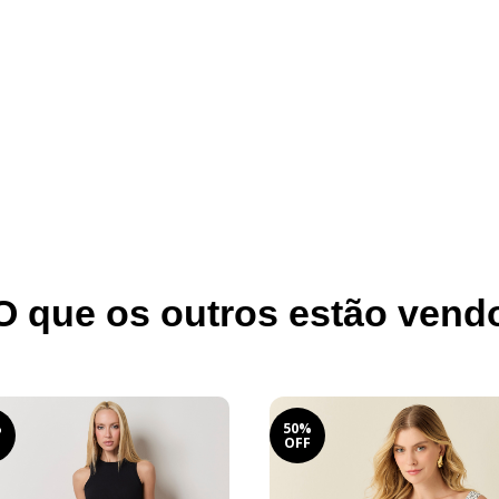
O que os outros estão vend
%
50%
F
OFF