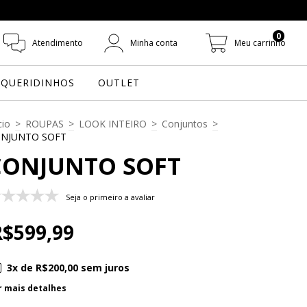
0
Atendimento
Minha conta
Meu carrinho
QUERIDINHOS
OUTLET
cio
>
ROUPAS
>
LOOK INTEIRO
>
Conjuntos
>
NJUNTO SOFT
CONJUNTO SOFT
Seja o primeiro a avaliar
R$599,99
3
x de
R$200,00
sem juros
r mais detalhes