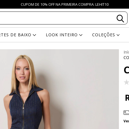
CUPOM DE 10% OFF NA PRIMEIRA COMPRA: LEHIT10
RTES DE BAIXO
LOOK INTEIRO
COLEÇÕES
Iní
CO
Ve