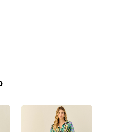
o
50%
OFF