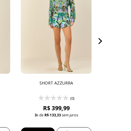
SHORT AZZURRA
CONJ
(0)
R$ 399,99
R$ 619,9
3
x de
R$ 133,33
sem juros
3
x de
R$ 