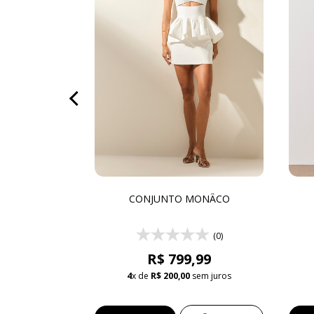
LAST
CONJUNTO MONÂCO
(0)
(0)
 399,99
R$ 799,99
sem juros
4
x de
R$ 200,00
sem juros