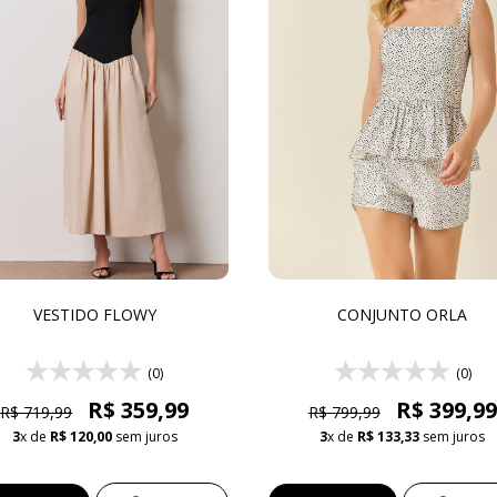
VESTIDO FLOWY
CONJUNTO ORLA
(0)
(0)
R$ 359,99
R$ 399,99
R$ 719,99
R$ 799,99
3
x de
R$ 120,00
sem juros
3
x de
R$ 133,33
sem juros