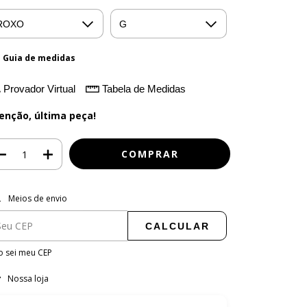
Guia de medidas
Provador Virtual
Tabela de Medidas
enção, última peça!
regas para o CEP:
ALTERAR CEP
Meios de envio
CALCULAR
 sei meu CEP
Nossa loja