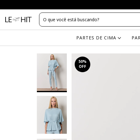
PARTES DE CIMA
PA
50
%
OFF