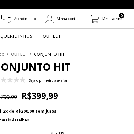
0
Atendimento
Minha conta
Meu carrinho
QUERIDINHOS
OUTLET
cio
>
OUTLET
>
CONJUNTO HIT
CONJUNTO HIT
Seja o primeiro a avaliar
R$399,99
799,99
2
x de
R$200,00
sem juros
r mais detalhes
r
Tamanho