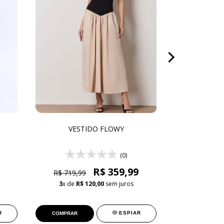
VESTIDO FLOWY
VESTI
(0)
R$ 359,99
R$
R$ 719,99
3
x de
R$ 120,00
sem juros
4
x de
R$ 
R
ESPIAR
COMPRAR
COMPRAR