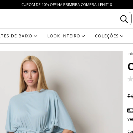
CUPOM DE 10% OFF NA PRIMEIRA COMPRA: LEHIT10
RTES DE BAIXO
LOOK INTEIRO
COLEÇÕES
Iní
R$
Ve
Co