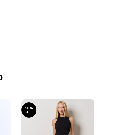
o
50%
OFF