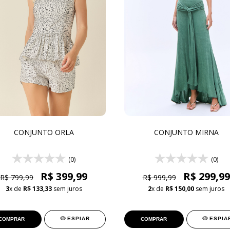
CONJUNTO ORLA
CONJUNTO MIRNA
(0)
(0)
R$ 399,99
R$ 299,99
R$ 799,99
R$ 999,99
3
x de
R$ 133,33
sem juros
2
x de
R$ 150,00
sem juros
ESPIAR
ESPIA
COMPRAR
COMPRAR