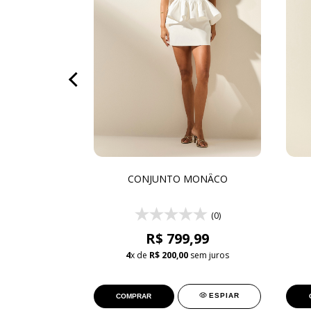
NOIR
CONJUNTO MONÂCO
(0)
(0)
 369,99
R$ 799,99
sem juros
4
x de
R$ 200,00
sem juros
ESPIAR
ESPIAR
COMPRAR