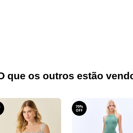
O que os outros estão vend
%
70%
F
OFF