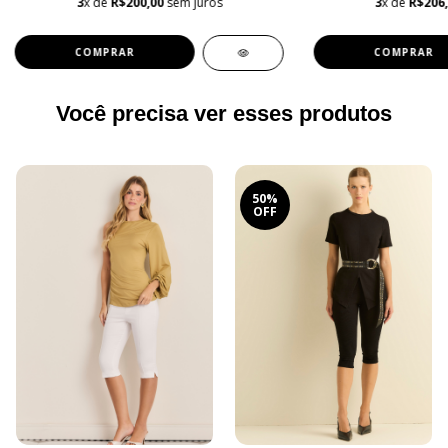
3
x de
R$200,00
sem juros
3
x de
R$206
COMPRAR
COMPRAR
Você precisa ver esses produtos
50%
OFF