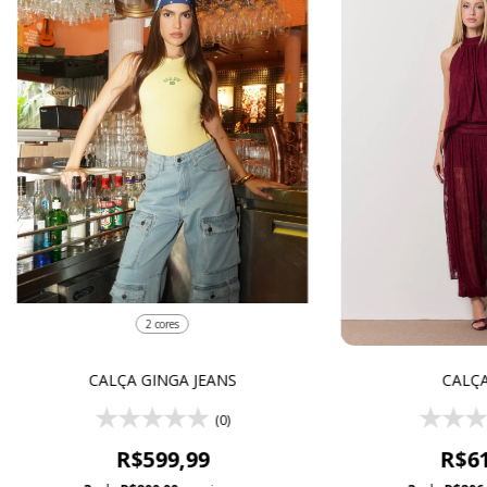
2 cores
CALÇA GINGA JEANS
CALÇA
(0)
R$599,99
R$61