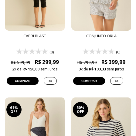
CAPRI BLAST
CONJUNTO ORLA
(0)
(0)
R$ 299,99
R$ 399,99
R$ 599,99
R$ 799,99
2
x de
R$ 150,00
sem juros
3
x de
R$ 133,33
sem juros
COMPRAR
COMPRAR
61%
50%
OFF
OFF