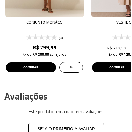
CONJUNTO MONÂCO
VESTIDO
(0)
R$ 799,99
R$ 719,99
4
x de
R$ 200,00
sem juros
3
x de
R$ 120,
COMPRAR
COMPRAR
Avaliações
Este produto ainda não tem avaliações
SEJA O PRIMEIRO A AVALIAR