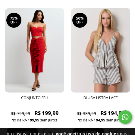
75%
50%
OFF
OFF
CONJUNTO FEH
BLUSA LISTRA LACE
R$ 199,99
R$ 194,99
R$ 799,99
R$ 389,99
1
x de
R$ 199,99
sem juros
1
x de
R$ 194,99
sem juros
COMPRAR
COMPRAR
Ao navegar por este site
você aceita o uso de cookies
para