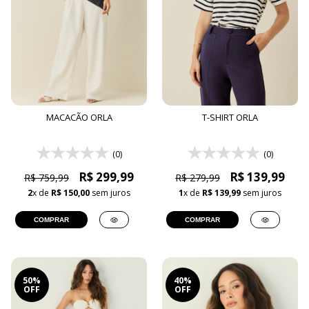
MACACÃO ORLA
T-SHIRT ORLA
(0)
(0)
R$ 299,99
R$ 139,99
R$ 759,99
R$ 279,99
2
x de
R$ 150,00
sem juros
1
x de
R$ 139,99
sem juros
COMPRAR
COMPRAR
50%
40%
OFF
OFF