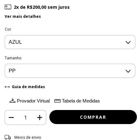
2
x de
R$200,00
sem juros
Ver mais detalhes
Cor
Tamanho
Guia de medidas
Provador Virtual
Tabela de Medidas
Entregas para o CEP:
ALTERAR CEP
Meios de envio