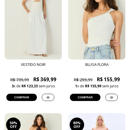
VESTIDO NOIR
BLUSA FLORA
R$ 369,99
R$ 155,99
R$ 739,99
R$ 259,99
3
x de
R$ 123,33
sem juros
1
x de
R$ 155,99
sem juros
COMPRAR
COMPRAR
50%
80%
OFF
OFF