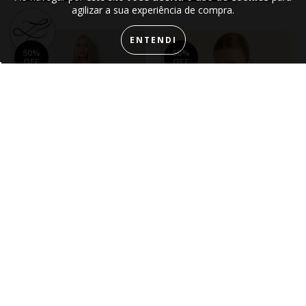
agilizar a sua experiência de compra.
ENTENDI
50%
50%
OFF
OFF
CONJUNTO LACE
COLETE TOWN
R$ 449,99
R$ 189,99
R$ 899,99
R$ 379,99
4
x de
R$ 112,50
sem juros
1
x de
R$ 189,99
sem juros