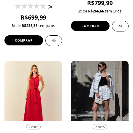
R$799,99
(0)
3
x de
R$266,66
sem juros
R$699,99
3
x de
R$233,33
sem juros
COMPRAR
COMPRAR
2 cores
2 cores