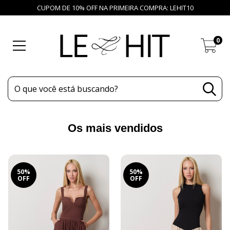
CUPOM DE 10% OFF NA PRIMEIRA COMPRA: LEHIT10
0
Os mais vendidos
50%
50%
OFF
OFF